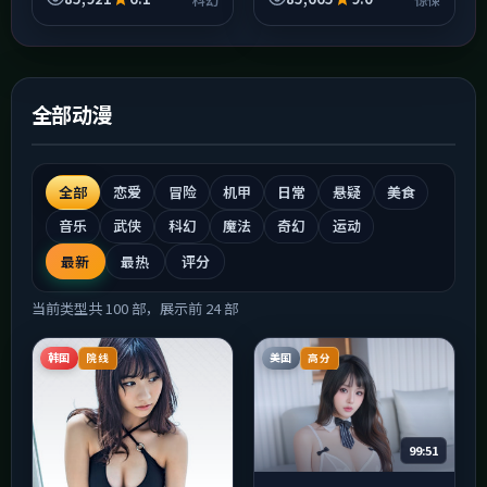
画幅。中国香港取景带来的
生活质感很强，雨景、霓虹
与...
全部动漫
全部
恋爱
冒险
机甲
日常
悬疑
美食
音乐
武侠
科幻
魔法
奇幻
运动
最新
最热
评分
当前类型共
100
部，展示前
24
部
韩国
美国
院线
高分
99:51