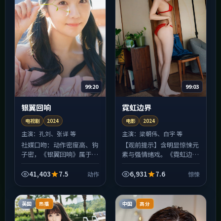
99:20
99:03
银翼回响
霓虹边界
电视剧
2024
电影
2024
主演：
孔刘、张译 等
主演：
梁朝伟、白宇 等
社媒口吻：动作密度高、钩
【观前提示】含明显惊悚元
子密，《银翼回响》属于
素与强情绪戏。《霓虹边
「打开一集就停不下来」的
界》并非爽片路线：前半程
那类电视剧。友情提醒：每
埋设的伏笔会在中后段集中
41,403
7.5
6,931
7.6
动作
惊悚
集结尾惯用悬念收束，若不
回收，若中途快进，可能错
想熬夜，请在点开播放器前
过决定人物动机的关键细
设...
节；...
英国
中国
热播
高分