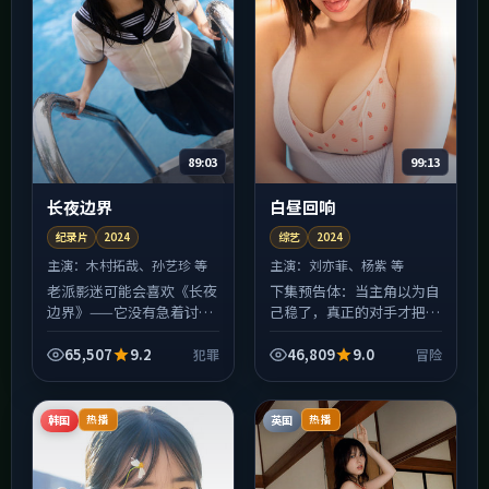
89:03
99:13
长夜边界
白昼回响
纪录片
2024
综艺
2024
主演：
木村拓哉、孙艺珍 等
主演：
刘亦菲、杨紫 等
老派影迷可能会喜欢《长夜
下集预告体：当主角以为自
边界》——它没有急着讨好
己稳了，真正的对手才把棋
算法，剪辑仍保留「让观众
摆好——《白昼回响》的中
喘一口气」的空档。犯罪冲
段会比你想的更狠。综艺在
65,507
9.2
46,809
9.0
犯罪
冒险
突多发生在人与人之间，而
类型上做了混搭：表面是冒
非特效与特效之间；若你
险，底色里还有人情世故
厌...
与...
韩国
英国
热播
热播