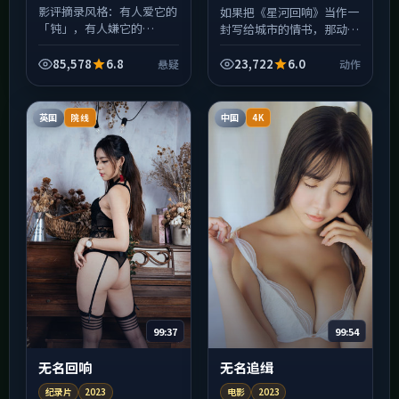
特 等
影评摘录风格：有人爱它的
如果把《星河回响》当作一
「钝」，有人嫌它的
封写给城市的情书，那动作
「慢」。《天际回响》在
就是信封上的火漆：炽热、
2023年上映时引发过两极
易碎、轻轻一碰就留痕。
85,578
6.8
23,722
6.0
悬疑
动作
讨论，恰恰说明它拒绝做安
2023年班底在美术与声音
全的中庸之作；郭帆的调度
设计上花了大量心思，许
让群戏...
多...
英国
中国
院线
4K
99:37
99:54
无名回响
无名追缉
纪录片
2023
电影
2023