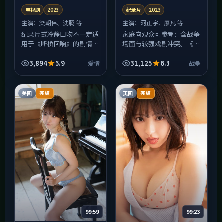
电视剧
2023
纪录片
2023
主演：
梁朝伟、沈腾 等
主演：
河正宇、廖凡 等
纪录片式冷静口吻不一定适
家庭向观众可参考：含战争
用于《断桥回响》的剧情本
场面与较强戏剧冲突。《白
身，但可以肯定：摄影把
昼边界》建议家长先做五分
「爱情」氛围压进了每一寸
钟「剧情体检」再决定是否
3,894
6.9
31,125
6.3
爱情
战争
画幅。美国取景带来的生活
与孩子同看；片中部分议题
质感很强，雨景、霓虹与室
偏成人化，更适合青少年
内...
以...
美国
英国
完结
完结
99:59
99:23