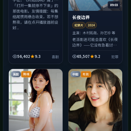
89:03
「打开一集就停不下来」的
那类电影。友情提醒：每集
结尾惯用悬念收束，若不想
长夜边界
熬夜，请在点开播放器前设
纪录片
2024
好...
主演：
木村拓哉、孙艺珍 等
老派影迷可能会喜欢《长夜
边界》——它没有急着讨好
算法，剪辑仍保留「让观众
喘一口气」的空档。犯罪冲
56,402
9.3
65,507
9.2
喜剧
犯罪
突多发生在人与人之间，而
非特效与特效之间；若你
厌...
英国
中国
院线
杜比