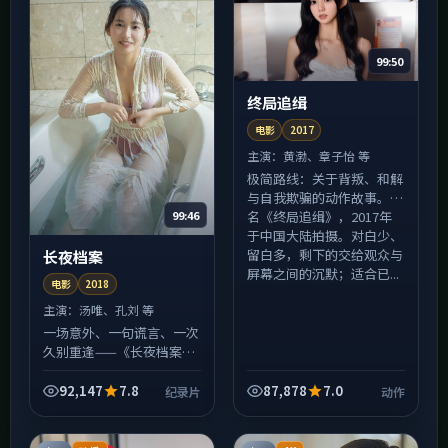
99:50
终局追缉
电影
2017
主演：
黄渤、章子怡 等
极简路线：关于背叛、和解
与自我欺骗的动作故事。片
99:46
名《终局追缉》，2017年
于中国大陆拍摄。对白少、
留白多，剩下的交给观众与
长夜档案
屏幕之间的沉默；适合已...
电影
2018
主演：
汤唯、孔刘 等
一场意外、一句谎言、一次
久别重逢——《长夜档案》
用纪录片类型常见的外壳，
包裹对「信任是否可修复」
92,147
7.8
87,878
7.0
纪录片
动作
的追问。美国制作语境下仍
保留了清晰的伦理边界，
夜...