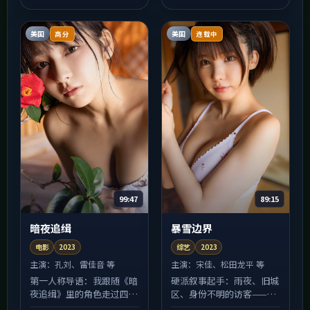
接住与否，全在你。白宇的
表演段落里，微表情比台词
更...
美国
美国
高分
连载中
99:47
89:15
暗夜追缉
暴雪边界
电影
2023
综艺
2023
主演：
孔刘、雷佳音 等
主演：
宋佳、松田龙平 等
第一人称导语：我跟随《暗
硬派叙事起手：雨夜、旧城
夜追缉》里的角色走过四
区、身份不明的访客——
季，才发现所谓动作冲突，
《暴雪边界》的开场像动作