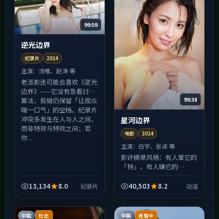
99:59
逆光边界
纪录片
2024
主演：
汤唯、赵涛 等
老派影迷可能会喜欢《逆光
边界》——它没有急着讨好
99:38
算法，剪辑仍保留「让观众
喘一口气」的空档。纪录片
冲突多发生在人与人之间，
星河边界
而非特效与特效之间；若
电影
2024
你...
主演：
白宇、张译 等
影评摘录风格：有人爱它的
「钝」，有人嫌它的
「慢」。《星河边界》在
2024年上映时引发过两极
13,134
8.0
40,503
8.2
纪录片
动漫
讨论，恰恰说明它拒绝做安
全的中庸之作；贾樟柯的调
度让群...
中国
中国
杜比
连载中