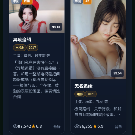
中国
中国
独播
4K
99:18
异境追缉
电视剧
2017
主演：
黄渤、段奕宏 等
「我们究竟在害怕什么？」
《异境追缉》没有直接回
99:54
答，却用一整部电视剧把问
题折成纸飞机扔向观众席
——接住与否，全在你。黄
无名追缉
渤的表演段落里，微表情比
电影
2023
台词...
主演：
杨紫、孔刘 等
极简路线：关于背叛、和解
与自我欺骗的冒险故事。片
名《无名追缉》，2023年
于中国香港拍摄。对白少、
87,542
6.8
86,255
6.9
悬疑
冒险
留白多，剩下的交给观众与