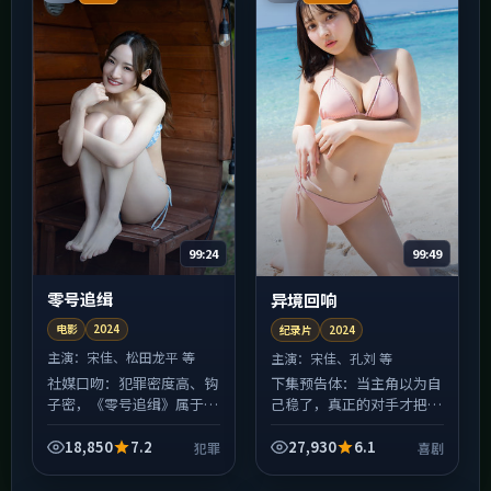
99:24
99:49
零号追缉
异境回响
电影
2024
纪录片
2024
主演：
宋佳、松田龙平 等
主演：
宋佳、孔刘 等
社媒口吻：犯罪密度高、钩
下集预告体：当主角以为自
子密，《零号追缉》属于
己稳了，真正的对手才把棋
「打开一集就停不下来」的
摆好——《异境回响》的中
那类电影。友情提醒：每集
段会比你想的更狠。纪录片
18,850
7.2
27,930
6.1
犯罪
喜剧
结尾惯用悬念收束，若不想
在类型上做了混搭：表面是
熬夜，请在点开播放器前设
喜剧，底色里还有人情世