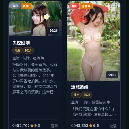
好...
故...
中国
韩国
独播
连载中
99:26
失控回响
电影
2024
主演：
沈腾、赵涛 等
极简路线：关于背叛、和解
与自我欺骗的冒险故事。片
99:50
名《失控回响》，2024年
于中国香港拍摄。对白少、
留白多，剩下的交给观众与
迷城追缉
屏幕之间的沉默；适合已...
综艺
2023
主演：
白宇、新垣结衣 等
「我们究竟在害怕什么？」
《迷城追缉》没有直接回
答，却用一整部综艺把问题
折成纸飞机扔向观众席——
52,702
9.3
43,853
6.6
冒险
动漫