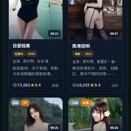
94:22
99:47
白昼档案
南港回响
纪录片
2016
电影
2021
主演：
周冬雨、张译 等
主演：
周冬雨、基里安·墨菲
等
极简路线：关于背叛、和解
硬派叙事起手：雨夜、旧城
与自我欺骗的喜剧故事。片
区、身份不明的访客——
名《白昼档案》，2016年
《南港回响》的开场像动作
于韩国拍摄。对白少、留白
短篇集里撕下来的某一页，
73,063
9.4
16,035
9.4
喜剧
动作
多，剩下的交给观众与屏幕
阴冷但好看。中段以后人物
之间的沉默；适合已经看...
动机逐渐浮出水面，别被前
半...
英国
中国
4K
独播
99:25
99:26