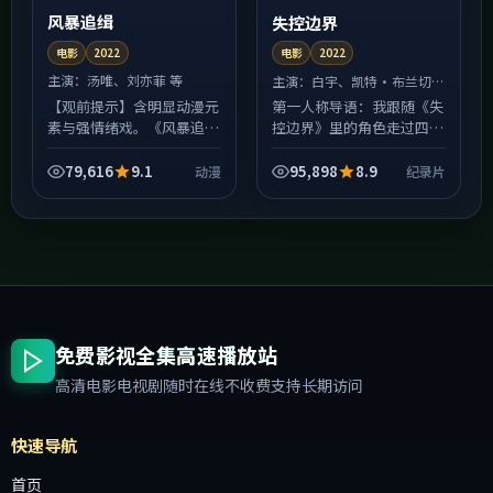
风暴追缉
失控边界
电影
2022
电影
2022
主演：
汤唯、刘亦菲 等
主演：
白宇、凯特·布兰切特
等
【观前提示】含明显动漫元
第一人称导语：我跟随《失
素与强情绪戏。《风暴追
控边界》里的角色走过四
缉》并非爽片路线：前半程
季，才发现所谓纪录片冲
埋设的伏笔会在中后段集中
突，往往不是善恶对决，而
79,616
9.1
95,898
8.9
动漫
纪录片
回收，若中途快进，可能错
是各自「只能这样选」的无
过决定人物动机的关键细
奈。英国的城市街景被拍得
节；...
很具...
免费影视全集高速播放站
高清电影电视剧随时在线不收费支持长期访问
快速导航
首页