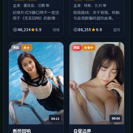
主演：
雷佳音、沈腾 等
主演：
杨紫、孔刘 等
纪录片式冷静口吻不一定适
极简路线：关于背叛、和解
用于《无名回响》的剧情本
与自我欺骗的冒险故事。片
身，但可以肯定：摄影把
名《无名追缉》，2023年
「惊悚」氛围压进了每一寸
于中国香港拍摄。对白少、
46,234
8.9
86,255
6.9
惊悚
冒险
画幅。英国取景带来的生活
留白多，剩下的交给观众与
质感很强，雨景、霓虹与室
屏幕之间的沉默；适合已...
内...
美国
韩国
高分
连载中
89:13
99:04
断桥回响
白昼边界