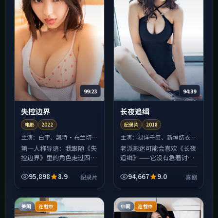
99:23
94:39
失控边界
长夜追缉
电影
2022
纪录片
2018
主演：
白宇、凯特·布兰切特
主演：
易烊千玺、新垣结衣
等
等
第一人称导语：我跟随《失
老派影迷可能会喜欢《长夜
控边界》里的角色走过四
追缉》——它没有急着讨好
季，才发现所谓纪录片冲
算法，剪辑仍保留「让观众
突，往往不是善恶对决，而
喘一口气」的空档。喜剧冲
95,898
8.9
94,667
9.0
纪录片
喜剧
是各自「只能这样选」的无
突多发生在人与人之间，而
奈。英国的城市街景被拍得
非特效与特效之间；若你
很具...
厌...
美国
中国
连载中
连载中